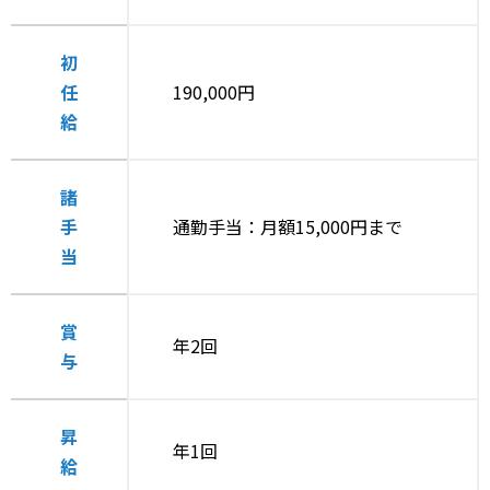
初
任
190,000円
給
諸
手
通勤手当：月額15,000円まで
当
賞
年2回
与
昇
年1回
給