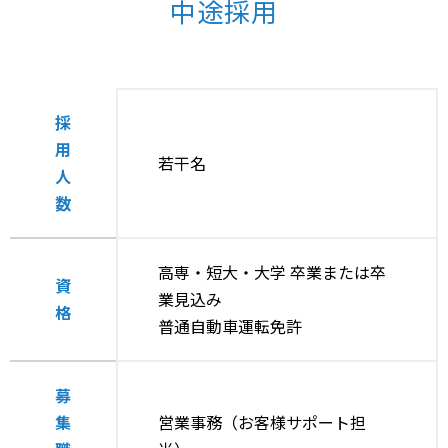
中途採用
採
用
若干名
人
数
高専・短大・大学 卒業または卒
資
業見込み
格
普通自動車運転免許
募
集
営業事務（お客様サポート担