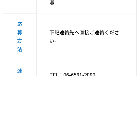
暇
応
募
下記連絡先へ直接ご連絡くださ
方
い。
法
連
TEL：06-6581-2880
絡
メール：info@ring-g.co.jp
先
Download