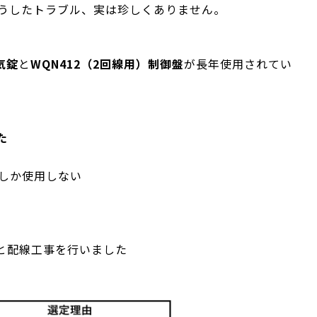
こうしたトラブル、実は珍しくありません。
気錠
と
WQN412（2回線用）制御盤
が長年使用されてい
た
線しか使用しない
と配線工事を行いました